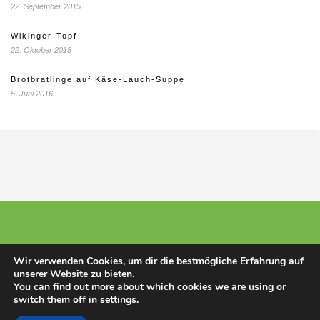
22. September 2015
Wikinger-Topf
22. Oktober 2018
Brotbratlinge auf Käse-Lauch-Suppe
5. Juni 2016
Wir verwenden Cookies, um dir die bestmögliche Erfahrung auf
unserer Website zu bieten.
© 2025 - Stillberatunghannover
You can find out more about which cookies we are using or
switch them off in
settings
.
Kleinunternehmer nach § 19 Abs. 1 UStG. Es wird keine Umsatzsteuer
berechnet.