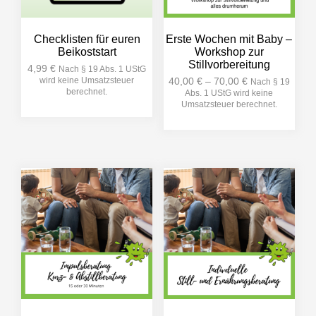
Checklisten für euren
Erste Wochen mit Baby –
Beikoststart
Workshop zur
Stillvorbereitung
4,99
€
Nach § 19 Abs. 1 UStG
wird keine Umsatzsteuer
40,00
€
–
70,00
€
Nach § 19
berechnet.
Abs. 1 UStG wird keine
Umsatzsteuer berechnet.
Dieses
Produkt
weist
mehrere
Varianten
auf.
Die
Optionen
können
auf
der
Produktseite
gewählt
werden