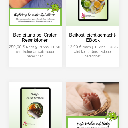
Begleitung bei Oralen
Beikost leicht gemacht-
Restriktionen
EBook
250,00
€
12,90
€
Nach § 19 Abs. 1 UStG
Nach § 19 Abs. 1 UStG
wird keine Umsatzsteuer
wird keine Umsatzsteuer
berechnet.
berechnet.