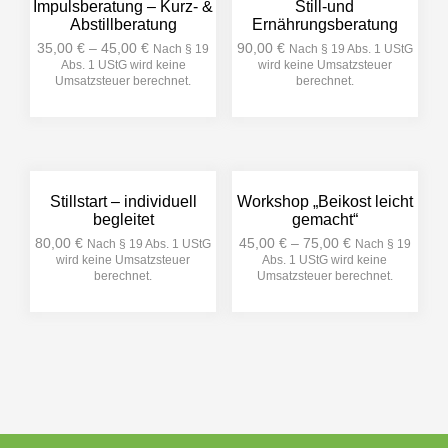
Impulsberatung – Kurz- &
Still-und
Abstillberatung
Ernährungsberatung
35,00
€
–
45,00
€
90,00
€
Nach § 19
Nach § 19 Abs. 1 UStG
Abs. 1 UStG wird keine
wird keine Umsatzsteuer
Umsatzsteuer berechnet.
berechnet.
Dieses
Produkt
weist
mehrere
Varianten
Stillstart – individuell
Workshop „Beikost leicht
auf.
begleitet
gemacht“
Die
80,00
€
45,00
€
–
75,00
€
Nach § 19 Abs. 1 UStG
Nach § 19
Optionen
wird keine Umsatzsteuer
Abs. 1 UStG wird keine
können
berechnet.
Umsatzsteuer berechnet.
auf
Dieses
der
Produkt
Produktseite
weist
gewählt
mehrere
werden
Varianten
auf.
Die
Optionen