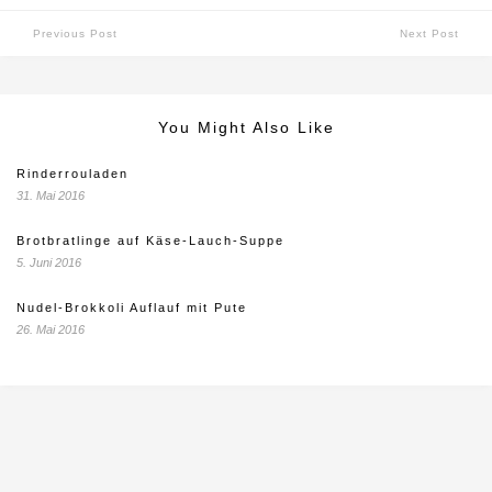
Previous Post
Next Post
You Might Also Like
Rinderrouladen
31. Mai 2016
Brotbratlinge auf Käse-Lauch-Suppe
5. Juni 2016
Nudel-Brokkoli Auflauf mit Pute
26. Mai 2016