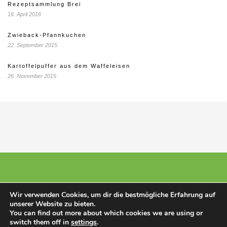
Rezeptsammlung Brei
16. April 2016
Zwieback-Pfannkuchen
22. September 2015
Kartoffelpuffer aus dem Waffeleisen
26. November 2015
Wir verwenden Cookies, um dir die bestmögliche Erfahrung auf
unserer Website zu bieten.
© 2025 - Stillberatunghannover
You can find out more about which cookies we are using or
switch them off in
settings
.
Kleinunternehmer nach § 19 Abs. 1 UStG. Es wird keine Umsatzsteuer