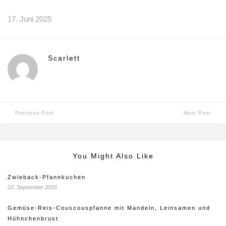
17. Juni 2025
Scarlett
Previous Post
Next Post
You Might Also Like
Zwieback-Pfannkuchen
22. September 2015
Gemüse-Reis-Couscouspfanne mit Mandeln, Leinsamen und
Hühnchenbrust