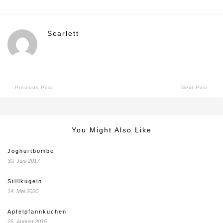
Scarlett
Previous Post
Next Post
You Might Also Like
Joghurtbombe
30. Juni 2017
Stillkugeln
14. Mai 2020
Apfelpfannkuchen
25. August 2015