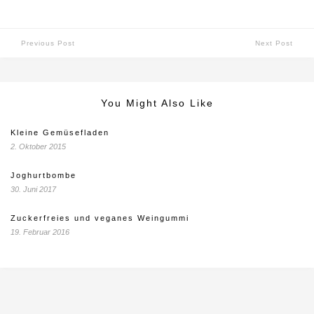
Previous Post
Next Post
You Might Also Like
Kleine Gemüsefladen
2. Oktober 2015
Joghurtbombe
30. Juni 2017
Zuckerfreies und veganes Weingummi
19. Februar 2016