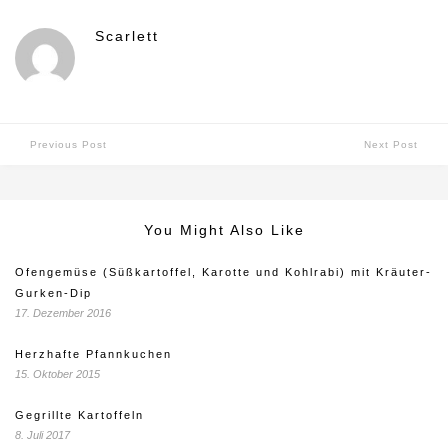
Scarlett
Previous Post
Next Post
You Might Also Like
Ofengemüse (Süßkartoffel, Karotte und Kohlrabi) mit Kräuter-
Gurken-Dip
17. Dezember 2016
Herzhafte Pfannkuchen
15. Oktober 2015
Gegrillte Kartoffeln
8. Juli 2017