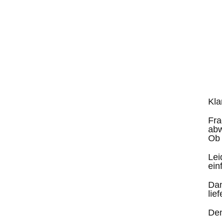
Kla
Fra
abw
Ob 
Lei
ein
Dan
lief
Den