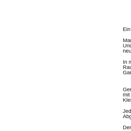
Ein
Mam
Und
neu
In 
Rau
Gan
Ger
mit
Kle
Jed
Abg
Den