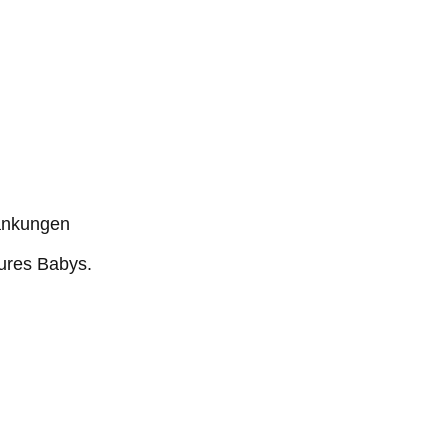
änkungen
eures Babys.