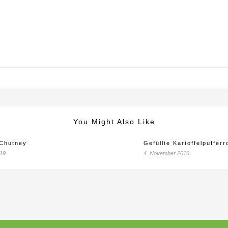
You Might Also Like
 Chutney
Gefüllte Kartoffelpufferr
019
4. November 2016