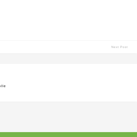
Next Post
olle