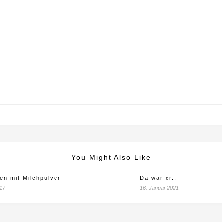
You Might Also Like
n mit Milchpulver
Da war er..
017
16. Januar 2021