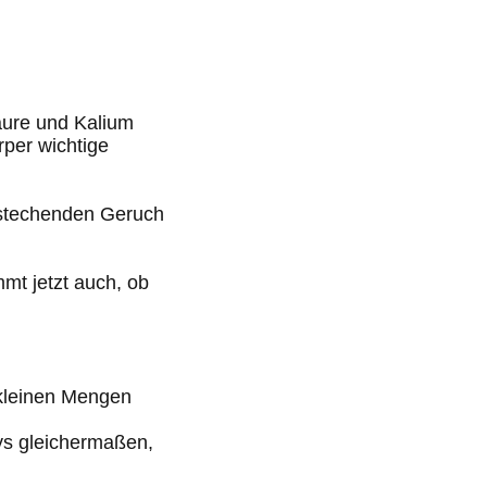
äure und Kalium
rper wichtige
n stechenden Geruch
mt jetzt auch, ob
 kleinen Mengen
ys gleichermaßen,