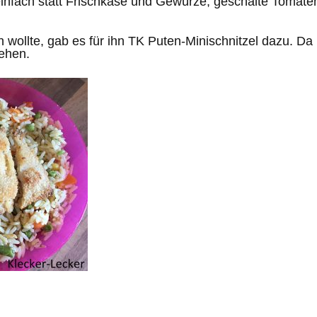
einfach statt Frischkäse und Gewürze, geschälte Tomate
 wollte, gab es für ihn TK Puten-Minischnitzel dazu. D
tehen.