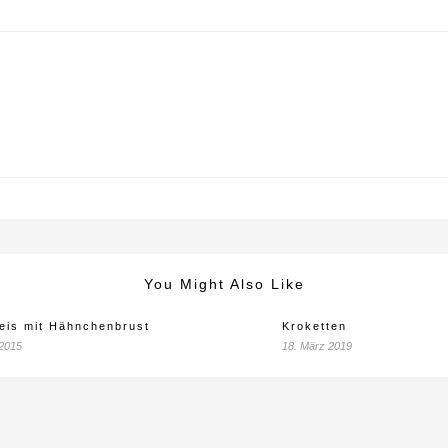
You Might Also Like
eis mit Hähnchenbrust
Kroketten
2015
18. März 2019