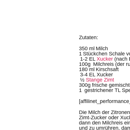
Zutaten:
350 ml
Milch
1 Stückchen Schale vo
1-2 EL
Xucker
(nach 
100g
Milchreis (der r
180 ml Kirschsaft
3-4 EL Xucker
½
Stange Zimt
300g frische gemisch
1 gestrichener TL Sp
[affilinet_performanc
Die Milch der Zitrone
Zimt-Zucker oder Xuc
dann den Milchreis ei
und zu umrühren, dami