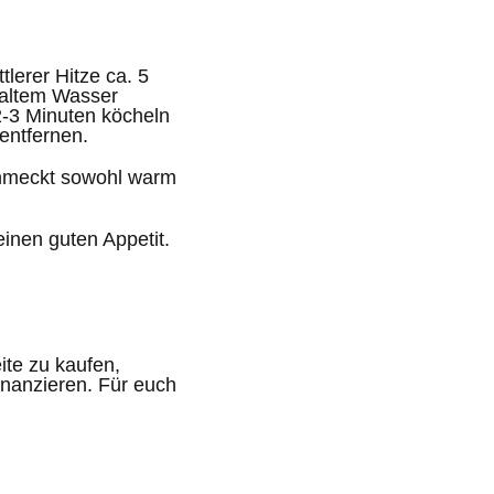
lerer Hitze ca. 5
kaltem Wasser
2-3 Minuten köcheln
entfernen.
chmeckt sowohl warm
einen guten Appetit.
eite zu kaufen,
inanzieren. Für euch