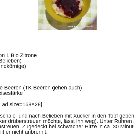
n 1 Bio Zitrone
Belieben)
undkörnige)
te Beeren (TK Beeren gehen auch)
eisestärke
e_ad size=168×28]
nschale und nach Belieben mit Xucker in den Topf geben
ker drüberstreuen möchte, lässt ihn weg). Unter Rühren
nstreuen. Zugedeckt bei schwacher Hitze in ca. 30 Minu
t er nicht anbrennt.