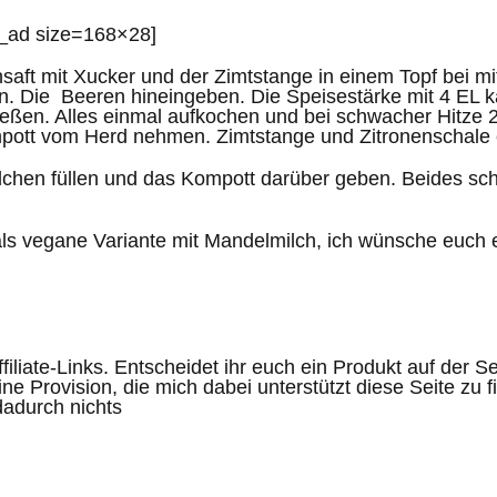
e_ad size=168×28]
aft mit Xucker und der Zimtstange in einem Topf bei mitt
n. Die Beeren hineingeben. Die Speisestärke mit 4 EL 
eßen. Alles einmal aufkochen und bei schwacher Hitze 
pott vom Herd nehmen. Zimtstange und Zitronenschale 
älchen füllen und das Kompott darüber geben. Beides s
ls vegane Variante mit Mandelmilch, ich wünsche euch 
ffiliate-Links. Entscheidet ihr euch ein Produkt auf der S
e Provision, die mich dabei unterstützt diese Seite zu f
dadurch nichts