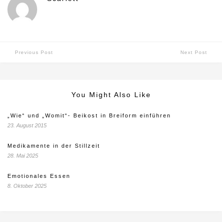
Previous Post
Next Post
You Might Also Like
„Wie“ und „Womit“- Beikost in Breiform einführen
23. August 2015
Medikamente in der Stillzeit
28. Mai 2025
Emotionales Essen
8. Oktober 2025