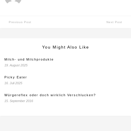
Previous Post
Next Post
You Might Also Like
Milch- und Milchprodukte
19. August 2025
Picky Eater
16. Juli 2025
Würgereflex oder doch wirklich Verschlucken?
15. September 2016