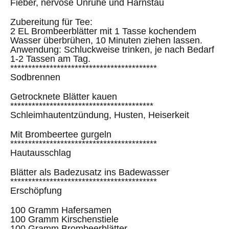
Fieber, nervöse Unruhe und Harnstau
Zubereitung für Tee:
2 EL Brombeerblätter mit 1 Tasse kochendem
Wasser überbrühen, 10 Minuten ziehen lassen.
Anwendung: Schluckweise trinken, je nach Bedarf
1-2 Tassen am Tag.
*****************************************
Sodbrennen
Getrocknete Blätter kauen
****************************************
Schleimhautentzündung, Husten, Heiserkeit
Mit Brombeertee gurgeln
*****************************************
Hautausschlag
Blätter als Badezusatz ins Badewasser
*****************************************
Erschöpfung
100 Gramm Hafersamen
100 Gramm Kirschenstiele
100 Gramm Brombeerblätter