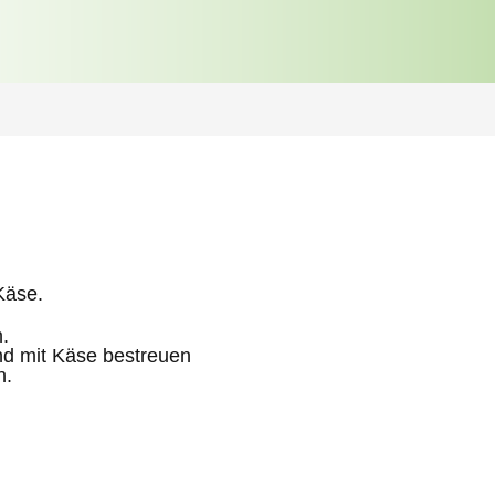
Käse.
.
nd mit Käse bestreuen
n.