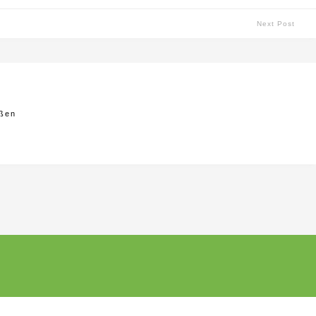
Next Post
ößen