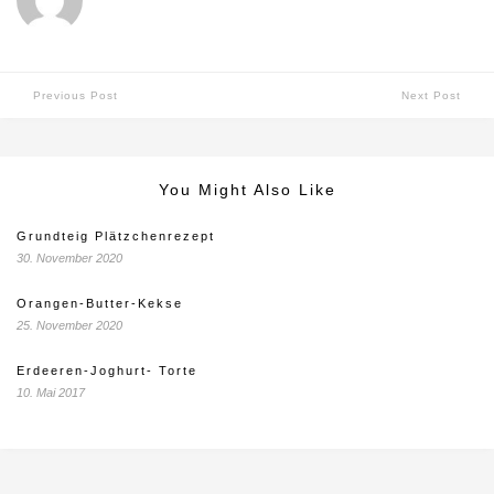
Previous Post
Next Post
You Might Also Like
Grundteig Plätzchenrezept
30. November 2020
Orangen-Butter-Kekse
25. November 2020
Erdeeren-Joghurt- Torte
10. Mai 2017