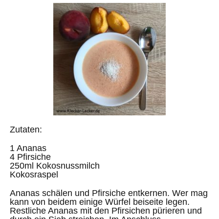
Zutaten:
1 Ananas
4 Pfirsiche
250ml Kokosnussmilch
Kokosraspel
Ananas schälen und Pfirsiche entkernen. Wer mag
kann von beidem einige Würfel beiseite legen.
Restliche Ananas mit den Pfirsichen pürieren und