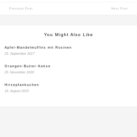
Previous Post
Next Post
You Might Also Like
Apfel-Mandelmuffins mit Rosinen
25. September 2017
Orangen-Butter-Kekse
25. November 2020
Hirsepfankuchen
16. August 2015